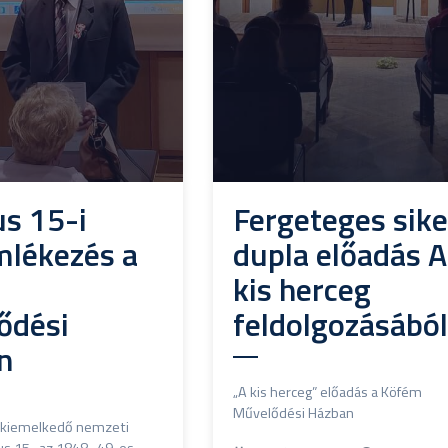
s 15-i
Fergeteges sike
lékezés a
dupla előadás A
m
kis herceg
ődési
feldolgozásából
n
„A kis herceg” előadás a Köfém
Művelődési Házban
 kiemelkedő nemzeti