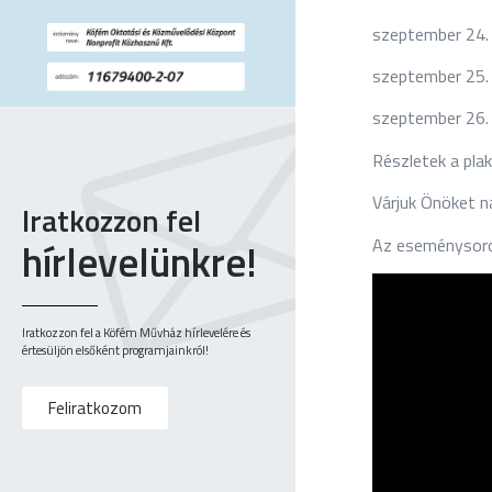
szeptember 24. :
szeptember 25. 
szeptember 26. 
Részletek a pla
Várjuk Önöket n
Iratkozzon fel
hírlevelünkre!
Az eseménysoroz
Iratkozzon fel a Köfém Művház hírlevelére és
értesüljön elsőként programjainkról!
Feliratkozom