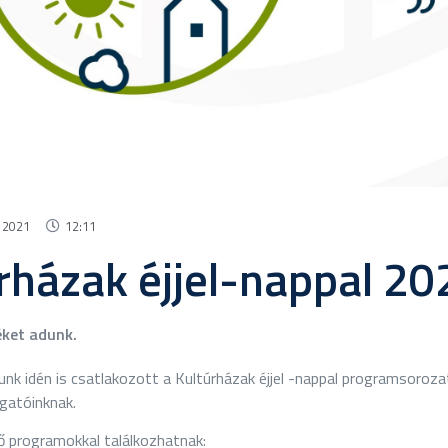
 2021
12:11
rházak éjjel-nappal 20
ket adunk.
k idén is csatlakozott a Kultúrházak éjjel -nappal programsorozat
gatóinknak.
ő programokkal találkozhatnak: