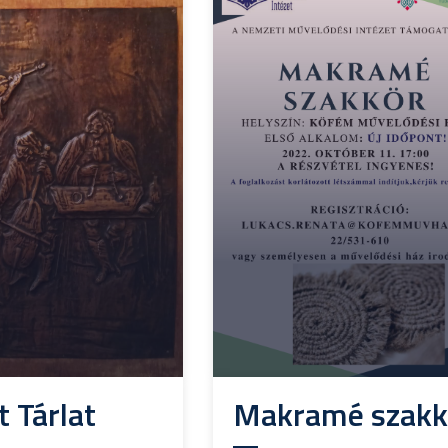
t Tárlat
Makramé szakk