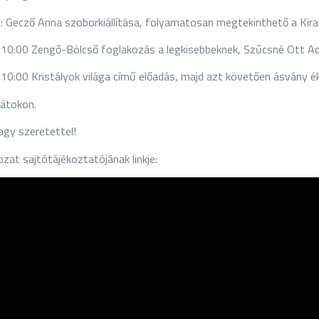
 Gecző Anna szoborkiállítása, folyamatosan megtekinthető a Kiraka
10:00 Zengő-Bölcső foglakozás a legkisebbeknek, Szűcsné Ott A
10:00 Kristályok világa című előadás, majd azt követően ásvány ék
kátokon.
agy szeretettel!
at sajtótájékoztatójának linkje: