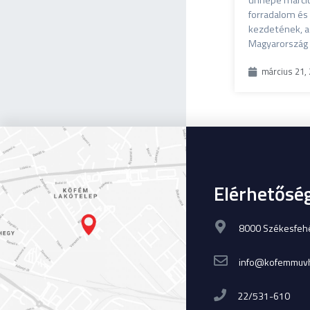
ünnepe márciu
forradalom és
kezdetének, a
Magyarország
március 21,
Elérhetősé
8000 Székesfehér
info@kofemmuvh
22/531-610