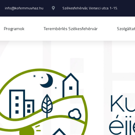
info@kofemmuvhaz.hu
Székesfehérvár, Verseci utca 1-15.
Programok
Terembérlés Székesfehérvár
Szolgálta