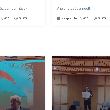
 Réz domborművek
A jelentkezés elindult.
7, 2022
08:00
szeptember 1, 2022
08:00