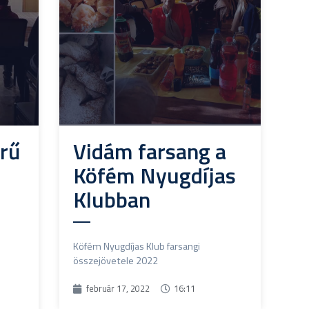
rű
Vidám farsang a
Köfém Nyugdíjas
Klubban
Köfém Nyugdíjas Klub farsangi
összejövetele 2022
február 17, 2022
16:11