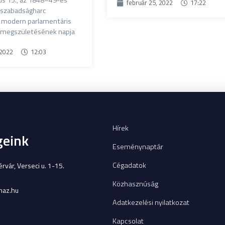
s 15., az 1848–49-es
február 25, 2022
17:22
 szabadságharc
 modern parlamentáris
 megszületésének napja
 2022
12:03
Hírek
geink
Eseménynaptár
Cégadatok
vár, Verseci u. 1-15.
Közhasznúság
az.hu
Adatkezelési nyilatkozat
Kapcsolat