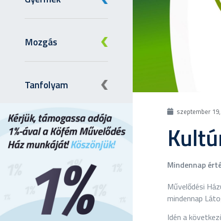
Mozgás
Tanfolyam
szeptember 19,
Kultú
Mindennap érté
Művelődési Házun
mindennap Láto
Idén a következ