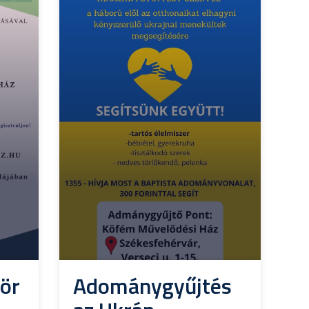
ör
Adománygyűjtés