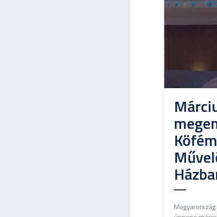
Márciu
megem
Köfé
Művel
Házba
Magyarország