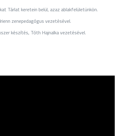
t Tárlat keretein belül, azaz ablakfelületünkön.
drienn zenepedagógus vezetésével.
szer készítés, Tóth Hajnalka vezetésével.