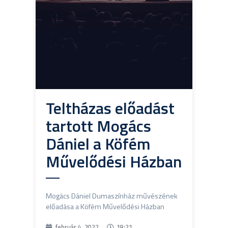
Teltházas előadást
tartott Mogács
Dániel a Köfém
Művelődési Házban
Mogács Dániel Dumaszínház művészének
előadása a Köfém Művelődési Házban
február 4, 2022
18:21