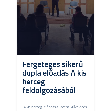
Fergeteges sikerű
dupla előadás A kis
herceg
feldolgozásából
„A kis herceg” előadás a Köfém Művelődési