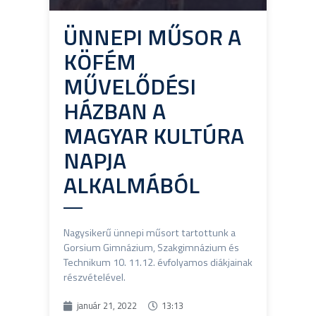
ÜNNEPI MŰSOR A
KÖFÉM
MŰVELŐDÉSI
HÁZBAN A
MAGYAR KULTÚRA
NAPJA
ALKALMÁBÓL
Nagysikerű ünnepi műsort tartottunk a
Gorsium Gimnázium, Szakgimnázium és
Technikum 10. 11.12. évfolyamos diákjainak
részvételével.
január 21, 2022
13:13