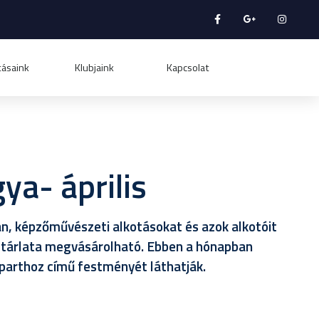
tásaink
Klubjaink
Kapcsolat
ya- április
, képzőművészeti alkotásokat és azok alkotóit
s tárlata megvásárolható. Ebben a hónapban
parthoz című festményét láthatják.