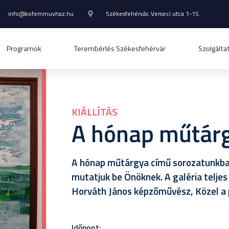
info@kofemmuvhaz.hu
Székesfehérvár, Verseci utca 1-15.
Programok
Terembérlés Székesfehérvár
Szolgálta
KIÁLLÍTÁS
A hónap műtárg
A hónap műtárgya című sorozatunkban
mutatjuk be Önöknek. A galéria telje
Horváth János képzőművész, Közel a 
Időpont: