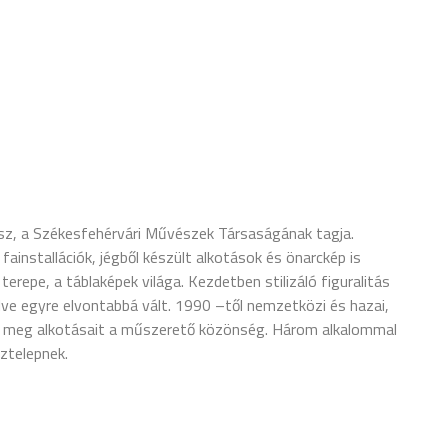
z, a Székesfehérvári Művészek Társaságának tagja.
ainstallációk, jégből készült alkotások és önarckép is
terepe, a táblaképek világa. Kezdetben stilizáló figuralitás
ve egyre elvontabbá vált. 1990 –től nemzetközi és hazai,
te meg alkotásait a műszerető közönség. Három alkalommal
ztelepnek.