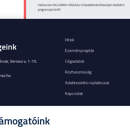
Iratkozzon fel a Köfém Művház hírlevelére és értesüljön elsőként
programjainkról!
Hírek
geink
Eseménynaptár
Cégadatok
vár, Verseci u. 1-15.
Közhasznúság
az.hu
Adatkezelési nyilatkozat
Kapcsolat
támogatóink