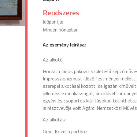
Rendszeres
Időpontja:
Minden hónapban
Az esemény leírása:
Az alkotó:
Horváth János pákozdi születésű képzőművés
Impresszionizmust idéző festményei mellett, f
szerepel alkotásai között, de igazán kiművelt 
jellemezte munkásságát, ám idővel formanyel
egyéni és csoportos kiállításokon tekinthet
is résztvevője volt Agárdi Nemzetközi Művés
Az alkotás:
Címe: Közel a parthoz