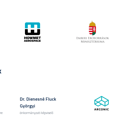
k
Dr. Dienesné Fluck
Györgyi
re
önkormányzati képviselő