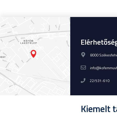
Elérhetősé
8000 Székesfehér
info@kofemmuvh
22/531-610
Kiemelt 