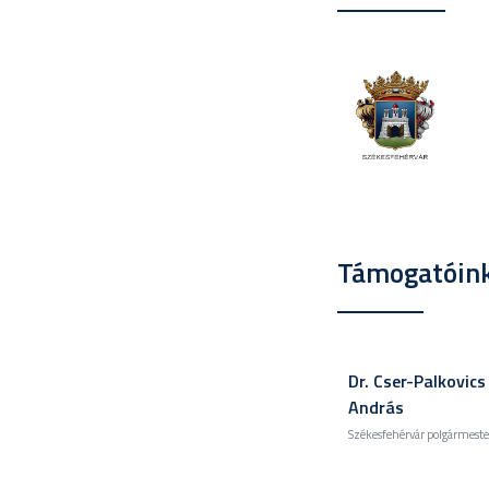
Támogatóin
Dr. Cser-Palkovics
András
Székesfehérvár polgármeste