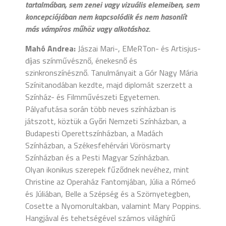
tartalmában, sem zenei vagy vizuális elemeiben, sem
koncepciójában nem kapcsolódik és nem hasonlít
más vámpíros műhöz vagy alkotáshoz.
Mahó Andrea:
Jászai Mari-, EMeRTon- és Artisjus-
díjas színművésznő, énekesnő és
szinkronszínésznő. Tanulmányait a Gór Nagy Mária
Színitanodában kezdte, majd diplomát szerzett a
Színház- és Filmművészeti Egyetemen.
Pályafutása során több neves színházban is
játszott, köztük a Győri Nemzeti Színházban, a
Budapesti Operettszínházban, a Madách
Színházban, a Székesfehérvári Vörösmarty
Színházban és a Pesti Magyar Színházban.
Olyan ikonikus szerepek fűződnek nevéhez, mint
Christine az Operaház Fantomjában, Júlia a Rómeó
és Júliában, Belle a Szépség és a Szörnyetegben,
Cosette a Nyomorultakban, valamint Mary Poppins.
Hangjával és tehetségével számos világhírű