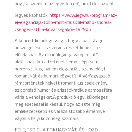
hogy a szerelem az egyetlen erő, ami túléli az időt.
Jegyek kaphatók:
https://www.jegy.hu/program/az-
ej-eleganciaja-tobb-mint-musical-maho-andrea-
csengeri-attila-kovacs-gabor-192905
A koncert különlegessége, hogy a backstage-
beszélgetések is szerves részét képezik az
előadásnak. Az előadók „vega vámpírokat”
alakítanak, ám a történet semmiképp sem
horrorisztikus, hanem eleganciát, szenvedélyt,
romantikát és humort közvetít. A vérfagyasztó
rémtörténetek helyett romantikus cselekmény,
sziporkázó humor és arisztokratikus atmoszféra
várja a vendégeket.A produkció egy különleges
meglepetéssel is készül, hogy az este még
emlékezetesebb és varázslatosabb élménnyé
váljon a helyi közönség számára.
FELEJTSD EL A FOKHAGYMÁT, ÉS HOZD