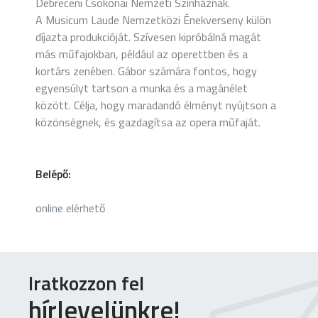
Debreceni Csokonai Nemzeti Színháznak.
A Musicum Laude Nemzetközi Énekverseny külön
díjazta produkcióját. Szívesen kipróbálná magát
más műfajokban, például az operettben és a
kortárs zenében. Gábor számára fontos, hogy
egyensúlyt tartson a munka és a magánélet
között. Célja, hogy maradandó élményt nyújtson a
közönségnek, és gazdagítsa az opera műfaját.
Belépő:
online elérhető
Iratkozzon fel
hírlevelünkre!