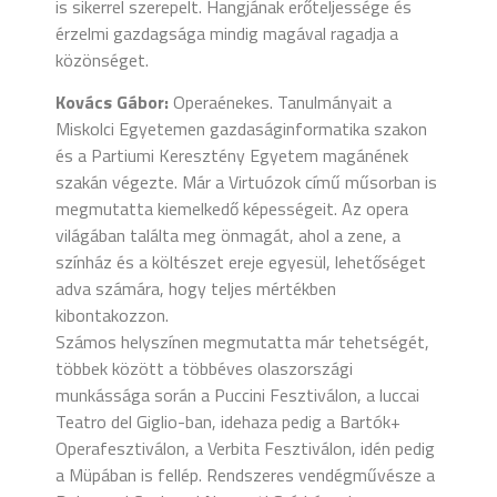
is sikerrel szerepelt. Hangjának erőteljessége és
érzelmi gazdagsága mindig magával ragadja a
közönséget.
Kovács Gábor:
Operaénekes. Tanulmányait a
Miskolci Egyetemen gazdaságinformatika szakon
és a Partiumi Keresztény Egyetem magánének
szakán végezte. Már a Virtuózok című műsorban is
megmutatta kiemelkedő képességeit. Az opera
világában találta meg önmagát, ahol a zene, a
színház és a költészet ereje egyesül, lehetőséget
adva számára, hogy teljes mértékben
kibontakozzon.
Számos helyszínen megmutatta már tehetségét,
többek között a többéves olaszországi
munkássága során a Puccini Fesztiválon, a luccai
Teatro del Giglio-ban, idehaza pedig a Bartók+
Operafesztiválon, a Verbita Fesztiválon, idén pedig
a Müpában is fellép. Rendszeres vendégművésze a