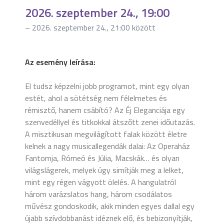
2026. szeptember 24., 19:00
– 2026. szeptember 24., 21:00 között
Az esemény leírása:
El tudsz képzelni jobb programot, mint egy olyan
estét, ahol a sötétség nem félelmetes és
rémisztő, hanem csábító? Az Éj Eleganciája egy
szenvedéllyel és titkokkal átszőtt zenei időutazás.
A misztikusan megvilágított falak között életre
kelnek a nagy musicallegendák dalai: Az Operaház
Fantomja, Rómeó és Júlia, Macskák… és olyan
világslágerek, melyek úgy simítják meg a lelket,
mint egy régen vágyott ölelés. A hangulatról
három varázslatos hang, három csodálatos
művész gondoskodik, akik minden egyes dallal egy
újabb szívdobbanást idéznek elő, és bebizonyítják,