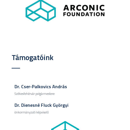
Támogatóink
Dr. Cser-Palkovics András
Székesfehérvár polgármestere
Dr. Dienesné Fluck Györgyi
önkormányzati képviselő