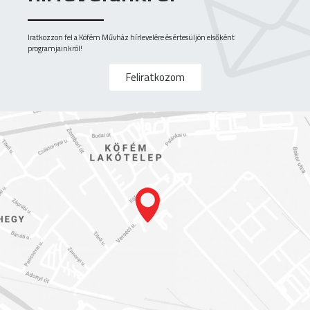
Iratkozzon fel a Köfém Művház hírlevelére és értesüljön elsőként
programjainkról!
Feliratkozom