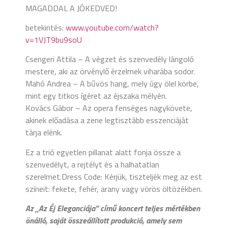
MAGADDAL A JÓKEDVED!
betekintés:
www.youtube.com/watch?
v=1VJT9bu9soU
Csengeri Attila – A végzet és szenvedély lángoló
mestere, aki az örvénylő érzelmek viharába sodor.
Mahó Andrea – A bűvös hang, mely úgy ölel körbe,
mint egy titkos ígéret az éjszaka mélyén.
Kovács Gábor – Az opera fenséges nagykövete,
akinek előadása a zene legtisztább esszenciáját
tárja elénk.
Ez a trió egyetlen pillanat alatt fonja össze a
szenvedélyt, a rejtélyt és a halhatatlan
szerelmet.Dress Code: Kérjük, tiszteljék meg az est
színeit: fekete, fehér, arany vagy vörös öltözékben.
Az „Az Éj Eleganciája” című koncert teljes mértékben
önálló, saját összeállított produkció, amely sem