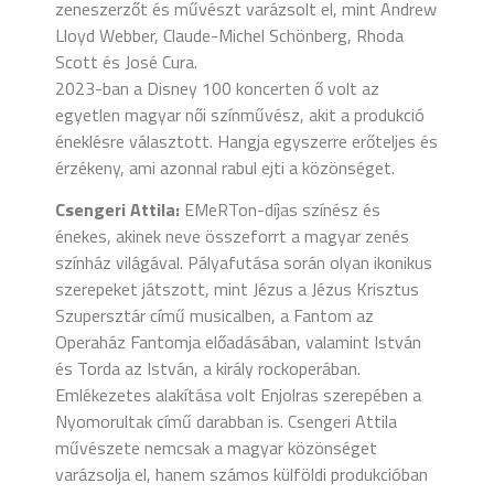
zeneszerzőt és művészt varázsolt el, mint Andrew
Lloyd Webber, Claude-Michel Schönberg, Rhoda
Scott és José Cura.
2023-ban a Disney 100 koncerten ő volt az
egyetlen magyar női színművész, akit a produkció
éneklésre választott. Hangja egyszerre erőteljes és
érzékeny, ami azonnal rabul ejti a közönséget.
Csengeri Attila:
EMeRTon-díjas színész és
énekes, akinek neve összeforrt a magyar zenés
színház világával. Pályafutása során olyan ikonikus
szerepeket játszott, mint Jézus a Jézus Krisztus
Szupersztár című musicalben, a Fantom az
Operaház Fantomja előadásában, valamint István
és Torda az István, a király rockoperában.
Emlékezetes alakítása volt Enjolras szerepében a
Nyomorultak című darabban is. Csengeri Attila
művészete nemcsak a magyar közönséget
varázsolja el, hanem számos külföldi produkcióban