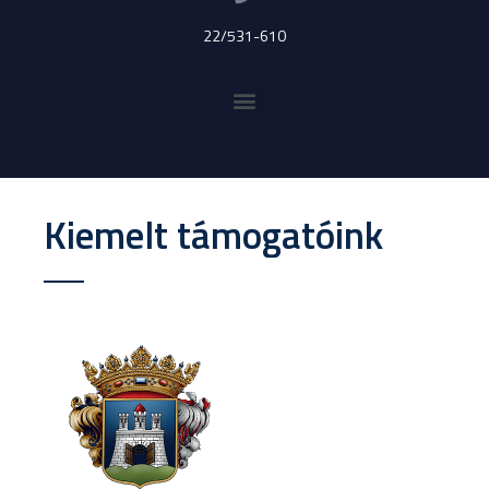
22/531-610
Kiemelt támogatóink