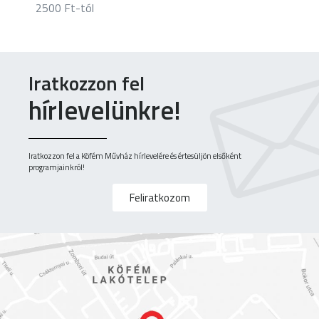
2500 Ft-tól
Iratkozzon fel
hírlevelünkre!
Iratkozzon fel a Köfém Művház hírlevelére és értesüljön elsőként
programjainkról!
Feliratkozom