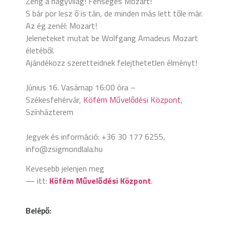
Zeng a nagyvilág! Fenséges Mozart!
S bár por lesz ő is tán, de minden más lett tőle már.
Az ég zenél: Mozart!
Jeleneteket mutat be Wolfgang Amadeus Mozart
életéből.
Ajándékozz szeretteidnek felejthetetlen élményt!
Június 16. Vasárnap 16:00 óra –
Székesfehérvár,
Köfém Művelődési Központ
,
Színházterem
Jegyek és információ: +36 30 177 6255,
info@zsigmondlala.hu
Kevesebb jelenjen meg
— itt:
Köfém Művelődési Központ
.
Belépő: