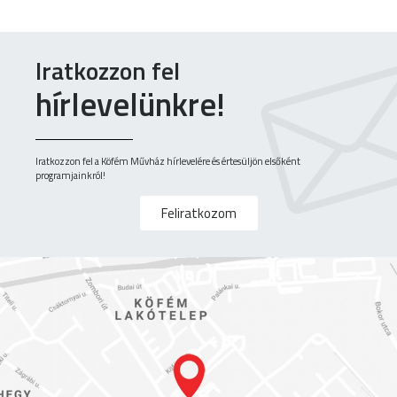
Iratkozzon fel
hírlevelünkre!
Iratkozzon fel a Köfém Művház hírlevelére és értesüljön elsőként
programjainkról!
Feliratkozom