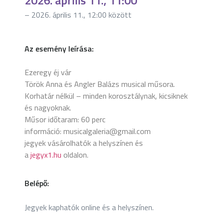
2026. április 11., 11:00
– 2026. április 11., 12:00 között
Az esemény leírása:
Ezeregy éj vár
Török Anna és Angler Balázs musical műsora.
Korhatár nélkül – minden korosztálynak, kicsiknek
és nagyoknak.
Műsor időtaram: 60 perc
információ: musicalgaleria@gmail.com
jegyek vásárolhatók a helyszínen és
a
jegyx1.hu
oldalon.
Belépő:
Jegyek kaphatók online és a helyszínen.