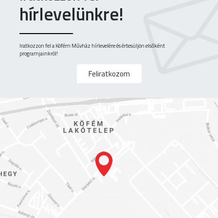
hírlevelünkre!
Iratkozzon fel a Köfém Művház hírlevelére és értesüljön elsőként
programjainkról!
Feliratkozom