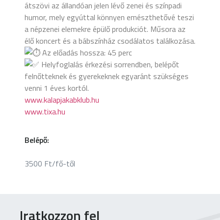
átszövi az állandóan jelen lévő zenei és színpadi
humor, mely egyúttal könnyen emészthetővé teszi
a népzenei elemekre épülő produkciót. Műsora az
élő koncert és a bábszínház csodálatos találkozása.
Az előadás hossza: 45 perc
Helyfoglalás érkezési sorrendben, belépőt
felnőtteknek és gyerekeknek egyaránt szükséges
venni 1 éves kortól.
www.kalapjakabklub.hu
www.tixa.hu
Belépő:
3500 Ft/fő-től
Iratkozzon fel