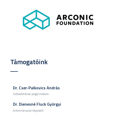
Támogatóink
Dr. Cser-Palkovics András
Székesfehérvár polgármestere
Dr. Dienesné Fluck Györgyi
önkormányzati képviselő