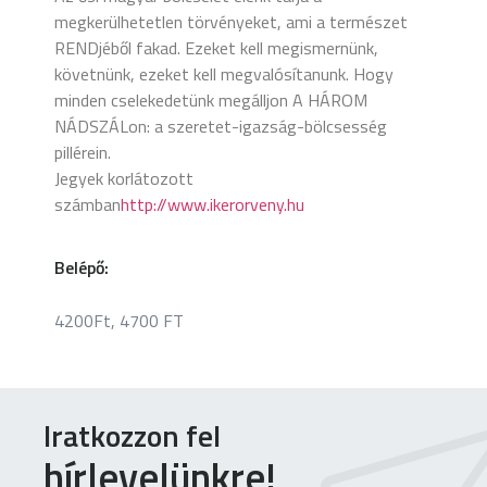
megkerülhetetlen törvényeket, ami a természet
RENDjéből fakad. Ezeket kell megismernünk,
követnünk, ezeket kell megvalósítanunk. Hogy
minden cselekedetünk megálljon A HÁROM
NÁDSZÁLon: a szeretet-igazság-bölcsesség
pillérein.
Jegyek korlátozott
számban
http://www.ikerorveny.hu
Belépő:
4200Ft, 4700 FT
Iratkozzon fel
hírlevelünkre!