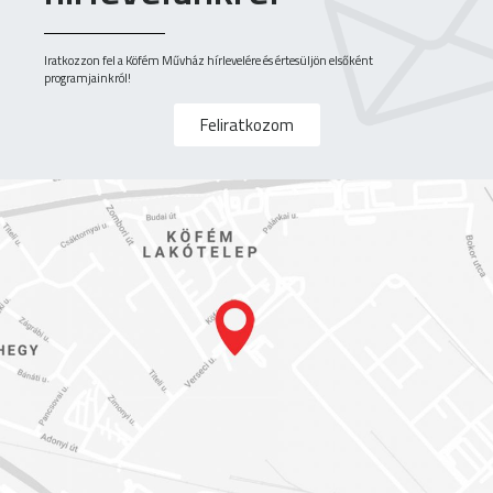
Iratkozzon fel a Köfém Művház hírlevelére és értesüljön elsőként
programjainkról!
Feliratkozom