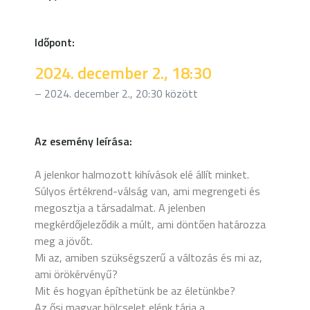
Időpont:
2024. december 2., 18:30
– 2024. december 2., 20:30 között
Az esemény leírása:
A jelenkor halmozott kihívások elé állít minket.
Súlyos értékrend-válság van, ami megrengeti és
megosztja a társadalmat. A jelenben
megkérdőjeleződik a múlt, ami döntően határozza
meg a jövőt.
Mi az, amiben szükségszerű a változás és mi az,
ami örökérvényű?
Mit és hogyan építhetünk be az életünkbe?
Az ősi magyar bölcselet elénk tárja a