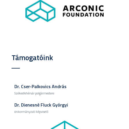
Támogatóink
Dr. Cser-Palkovics András
Székesfehérvár polgármestere
Dr. Dienesné Fluck Györgyi
önkormányzati képviselő