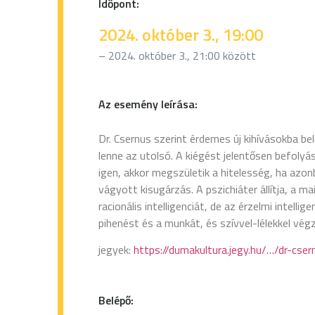
Időpont:
2024. október 3., 19:00
– 2024. október 3., 21:00 között
Az esemény leírása:
Dr. Csernus szerint érdemes új kihívásokba be
lenne az utolsó. A kiégést jelentősen befolyás
igen, akkor megszületik a hitelesség, ha azo
vágyott kisugárzás. A pszichiáter állítja, a 
racionális intelligenciát, de az érzelmi intelli
pihenést és a munkát, és szívvel-lélekkel vég
jegyek:
https://dumakultura.jegy.hu/…/dr-cs
Belépő: