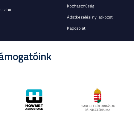
Közhasznúság
az.hu
Adatkezelési nyilatkozat
Kapcsolat
támogatóink