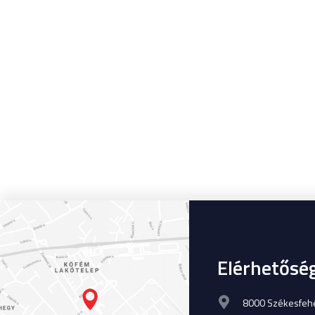
Elérhetősé
8000 Székesfehér