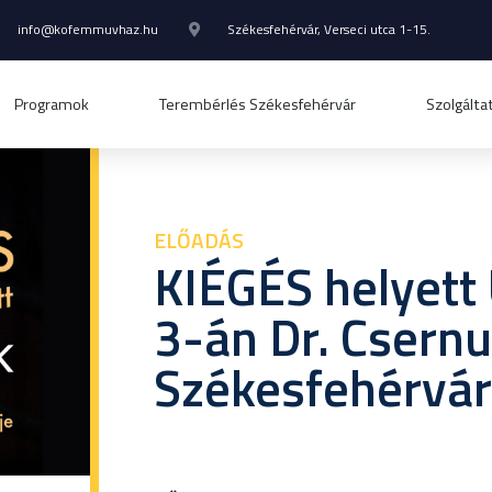
info@kofemmuvhaz.hu
Székesfehérvár, Verseci utca 1-15.
Programok
Terembérlés Székesfehérvár
Szolgálta
ELŐADÁS
KIÉGÉS helyett 
3-án Dr. Csernu
Székesfehérvár