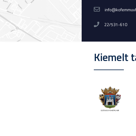
info@kofemmuvh
22/531-610
Kiemelt 