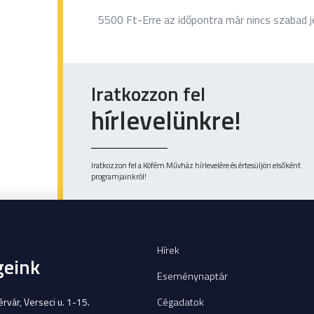
5500 Ft-Erre az időpontra már nincs szabad j
Iratkozzon fel
hírlevelünkre!
Iratkozzon fel a Köfém Művház hírlevelére és értesüljön elsőként
programjainkról!
Hírek
geink
Eseménynaptár
Cégadatok
vár, Verseci u. 1-15.