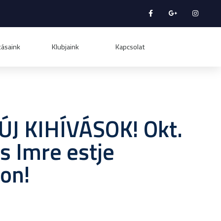
tásaink
Klubjaink
Kapcsolat
ÚJ KIHÍVÁSOK! Okt.
s Imre estje
on!