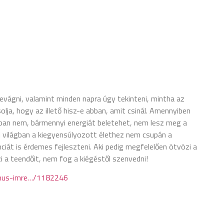
levágni, valamint minden napra úgy tekinteni, mintha az
olja, hogy az illető hisz-e abban, amit csinál. Amennyiben
nban nem, bármennyi energiát beletehet, nem lesz meg a
mai világban a kiegyensúlyozott élethez nem csupán a
genciát is érdemes fejleszteni. Aki pedig megfelelően ötvözi a
zi a teendőit, nem fog a kiégéstől szenvedni!
ernus-imre…/1182246