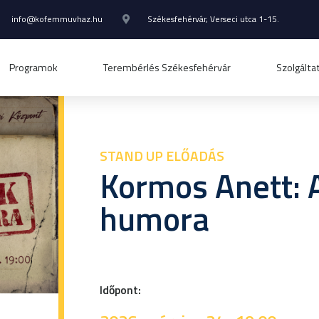
info@kofemmuvhaz.hu
Székesfehérvár, Verseci utca 1-15.
Programok
Terembérlés Székesfehérvár
Szolgálta
STAND UP ELŐADÁS
Kormos Anett: 
humora
Időpont: