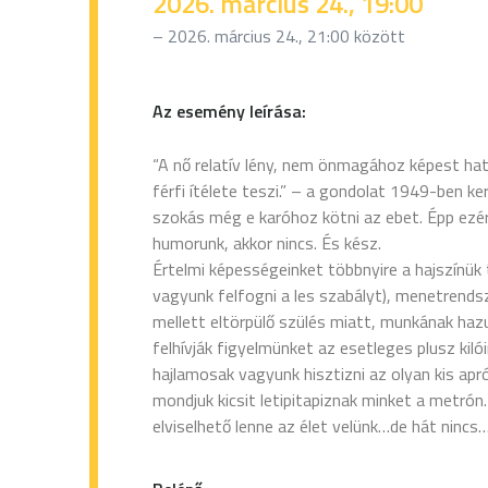
2026. március 24., 19:00
– 2026. március 24., 21:00 között
Az esemény leírása:
“A nő relatív lény, nem önmagához képest ha
férfi ítélete teszi.” – a gondolat 1949-ben ker
szokás még e karóhoz kötni az ebet. Épp ezért
humorunk, akkor nincs. És kész.
Értelmi képességeinket többnyire a hajszínük 
vagyunk felfogni a les szabályt), menetrend
mellett eltörpülő szülés miatt, munkának ha
felhívják figyelmünket az esetleges plusz kil
hajlamosak vagyunk hisztizni az olyan kis a
mondjuk kicsit letipitapiznak minket a metró
elviselhető lenne az élet velünk…de hát ninc