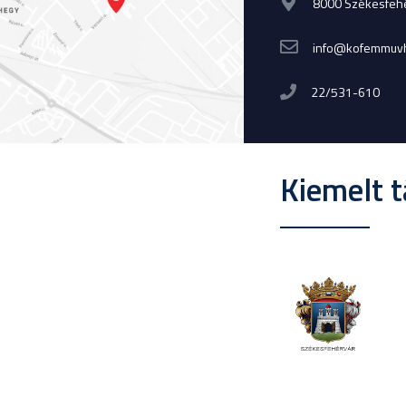
8000 Székesfehér
info@kofemmuvh
22/531-610
Kiemelt 