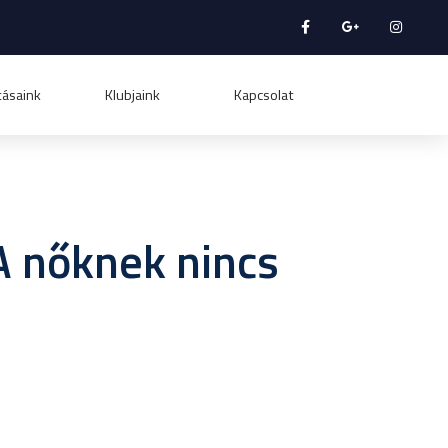
tásaink
Klubjaink
Kapcsolat
A nőknek nincs