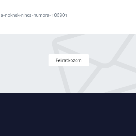
-a-noknek-nincs-humora-186901
Feliratkozom