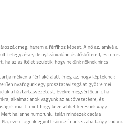
tározzák meg, hanem a férfihoz képest. A nő az, amivé a
ült feljegyzésre, de nyilvánvalóan ősidőkből ered, és ma is
, ha az az ítélet születik, hogy nekünk nőknek nincs
tartja mélyen a férfiaké alatt (meg az, hogy képtelenek
szerűen nyafogunk egy prosztatavizsgálat gyötrelmei
zudjuk a háztartásvezetést, évekre megsértődünk, ha
óinkra, alkalmatlanok vagyunk az autóvezetésre, és
próságok miatt, mint hogy kevesebbet keresünk vagy
n. Mert ha lenne humorunk…talán mindezek dacára
s… Na, ezen fogunk együtt sírni…sírnunk szabad…úgy tudom.