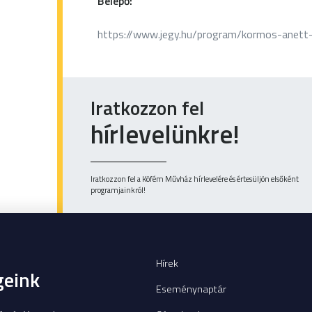
Belépő:
https://www.jegy.hu/program/kormos-anett
Iratkozzon fel
hírlevelünkre!
Iratkozzon fel a Köfém Művház hírlevelére és értesüljön elsőként
programjainkról!
Hírek
geink
Eseménynaptár