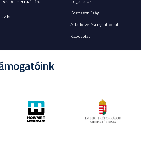
Cégadatok
vár, Verseci u. 1-15.
Közhasznúság
az.hu
Adatkezelési nyilatkozat
Kapcsolat
támogatóink